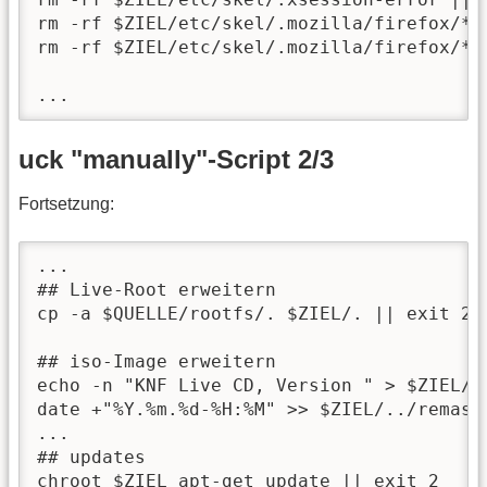
rm -rf $ZIEL/etc/skel/.mozilla/firefox/*/
rm -rf $ZIEL/etc/skel/.mozilla/firefox/*/C
...
uck "manually"-Script 2/3
Fortsetzung:
...

## Live-Root erweitern

cp -a $QUELLE/rootfs/. $ZIEL/. || exit 2

## iso-Image erweitern

echo -n "KNF Live CD, Version " > $ZIEL/..
date +"%Y.%m.%d-%H:%M" >> $ZIEL/../remaste
...

## updates

chroot $ZIEL apt-get update || exit 2
