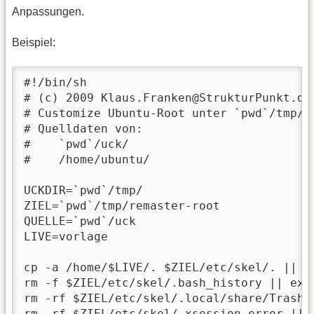
Anpassungen.
Beispiel:
#!/bin/sh

# (c) 2009 Klaus.Franken@StrukturPunkt.de

# Customize Ubuntu-Root unter `pwd`/tmp/re
# Quelldaten von:

#    `pwd`/uck/

#    /home/ubuntu/

UCKDIR=`pwd`/tmp/

ZIEL=`pwd`/tmp/remaster-root

QUELLE=`pwd`/uck

LIVE=vorlage

cp -a /home/$LIVE/. $ZIEL/etc/skel/. || ex
rm -f $ZIEL/etc/skel/.bash_history || exit
rm -rf $ZIEL/etc/skel/.local/share/Trash/ 
rm -rf $ZIEL/etc/skel/.xsession-error || e