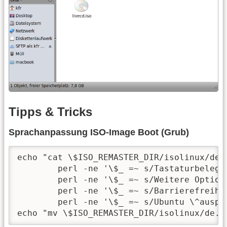
Tipps & Tricks
Sprachanpassung ISO-Image Boot (Grub)
echo "cat \$ISO_REMASTER_DIR/isolinux/de.t
	perl -ne '\$_ =~ s/Tastaturbelegung/Tastatur/; print;' |

	perl -ne '\$_ =~ s/Weitere Optionen/Mehr Optionen/; print;' |

	perl -ne '\$_ =~ s/Barrierefreiheit/Barrierefrei/; print;' |

	perl -ne '\$_ =~ s/Ubuntu \^ausprobieren \(Rechner bleibt unverändert\)/Mac Life Ubuntu \^Rettungssystem/; print;' > \$ISO_REMASTER_DIR/isolinux/de.tr-NEU || exit 2" >> $UCKDIR/customization-scripts/customize_iso || exit 2

echo "mv \$ISO_REMASTER_DIR/isolinux/de.t