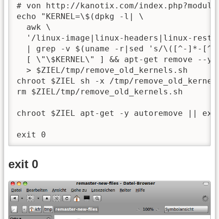
# von http://kanotix.com/index.php?module
echo "KERNEL=\$(dpkg -l| \

  awk \

  '/linux-image|linux-headers|linux-restri
  | grep -v $(uname -r|sed 's/\([^-]*-[^-]
  [ \"\$KERNEL\" ] && apt-get remove --yes
  > $ZIEL/tmp/remove_old_kernels.sh

chroot $ZIEL sh -x /tmp/remove_old_kernels
rm $ZIEL/tmp/remove_old_kernels.sh

chroot $ZIEL apt-get -y autoremove || exit
exit 0
exit 0