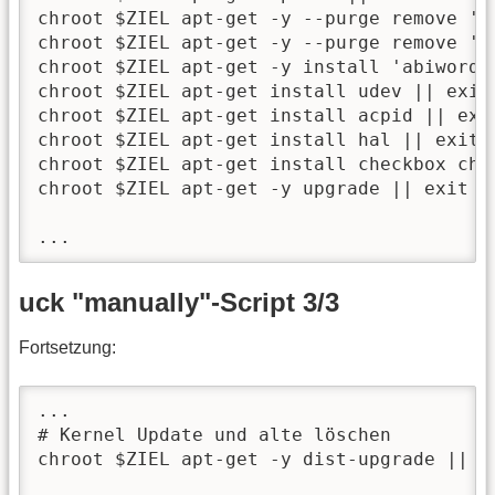
chroot $ZIEL apt-get -y --purge remove 'gi
chroot $ZIEL apt-get -y --purge remove 'op
chroot $ZIEL apt-get -y install 'abiword' 
chroot $ZIEL apt-get install udev || exit 
chroot $ZIEL apt-get install acpid || exit
chroot $ZIEL apt-get install hal || exit 2
chroot $ZIEL apt-get install checkbox chec
chroot $ZIEL apt-get -y upgrade || exit 2

...
uck "manually"-Script 3/3
Fortsetzung:
...

# Kernel Update und alte löschen

chroot $ZIEL apt-get -y dist-upgrade || ex